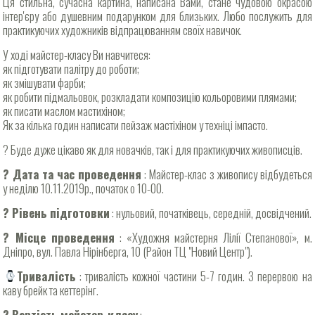
Ця стильна, сучасна картина, написана Вами, стане чудовою окрасою
інтер'єру або душевним подарунком для близьких. Любо послужить для
практикуючих художників відпрацюванням своїх навичок.
У ході майстер-класу Ви навчитеся:
як підготувати палітру до роботи;
як змішувати фарби;
як робити підмальовок, розкладати композицію кольоровими плямами;
як писати маслом мастихіном;
Як за кілька годин написати пейзаж мастіхіном у техніці імпасто.
? Буде дуже цікаво як для новачків, так і для практикуючих живописців.
? Дата та час проведення
: Майстер-клас з живопису відбудеться
у неділю 10.11.2019р., початок о 10-00.
? Рівень підготовки
: нульовий, початківець, середній, досвідчений.
? Місце проведення
: «Художня майстерня Лілії Степанової», м.
Дніпро, вул. Павла Нірінберга, 10 (Район ТЦ "Новий Центр").
Тривалість
: тривалість кожної частини 5-7 годин. З перервою на
каву брейк та кеттерінг.
? Вартість майстер-класу
: