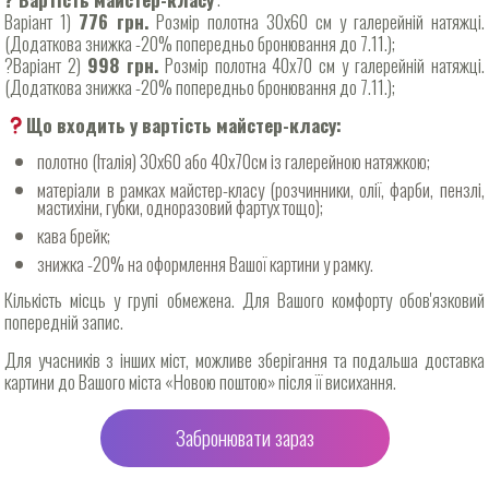
Варіант 1)
776 грн.
Розмір полотна 30х60 см у галерейній натяжці.
(Додаткова знижка -20% попередньо бронювання до 7.11.);
?Варіант 2)
998 грн.
Розмір полотна 40х70 см у галерейній натяжці.
(Додаткова знижка -20% попередньо бронювання до 7.11.);
Що входить у вартість майстер-класу:
полотно (Італія) 30х60 або 40х70см із галерейною натяжкою;
матеріали в рамках майстер-класу (розчинники, олії, фарби, пензлі,
мастихіни, губки, одноразовий фартух тощо);
кава брейк;
знижка -20% на оформлення Вашої картини у рамку.
Кількість місць у групі обмежена. Для Вашого комфорту обов'язковий
попередній запис.
Для учасників з інших міст, можливе зберігання та подальша доставка
картини до Вашого міста «Новою поштою» після її висихання.
Забронювати зараз