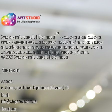
тм
Художня майстерня Лілії Степанової
» - художня школа, художня
студія, художня школа для дорослих, академічний малюнок та курси
академічного малюнка, уроки малювання аквареллю, фешн - скетчінг,
дитяча художня школа, Дніпро (Дніпропетровськ), Україна.
© 2021 Художня майстерня Лілії Степанової.
Контакти
Адреса:
м. Дніпро, вул. Павла Нірінберга (Баумана) 10.
Email:
info@stepanova.com.ua
Телефони: