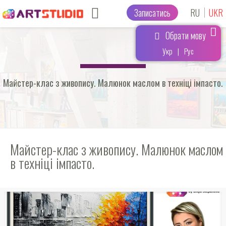
Записатись
RU
UKR
Обрати мову
Укр
|
Рус
Майстер-клас з живопису. Малюнок маслом в техніці імпасто.
Майстер-клас з живопису. Малюнок маслом
в техніці імпасто.