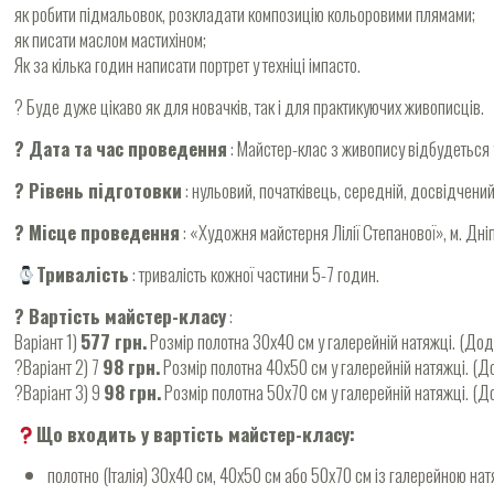
як робити підмальовок, розкладати композицію кольоровими плямами;
як писати маслом мастихіном;
Як за кілька годин написати портрет у техніці імпасто.
? Буде дуже цікаво як для новачків, так і для практикуючих живописців.
? Дата та час проведення
: Майстер-клас з живопису відбудеться у
? Рівень підготовки
: нульовий, початківець, середній, досвідчений
? Місце проведення
: «Художня майстерня Лілії Степанової», м. Дніп
Тривалість
: тривалість кожної частини 5-7 годин.
? Вартість майстер-класу
:
Варіант 1)
577 грн.
Розмір полотна 30х40 см у галерейній натяжці. (До
?Варіант 2) 7
98 грн.
Розмір полотна 40х50 см у галерейній натяжці. (
?Варіант 3) 9
98 грн.
Розмір полотна 50х70 см у галерейній натяжці. (
Що входить у вартість майстер-класу:
полотно (Італія) 30х40 см, 40х50 см або 50х70 см із галерейною на