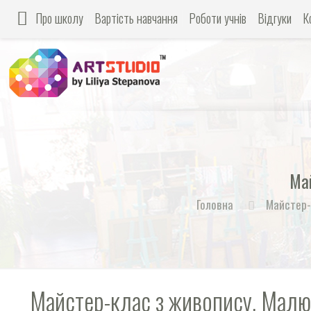
Про школу
Вартість навчання
Роботи учнів
Відгуки
К
Май
Головна
Майстер-
Майстер-клас з живопису. Малю