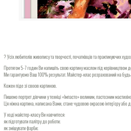
? Усіх любителів живопису та творчості, початківців та практикуючих худо
Протягом 5-7 годин Ви напишіть свою картину маслом під керівництвом д
Ми гарантуємо Ваш 100% результат. Майстер-клас розрахований на будь-як
Кожен піде зі своєю картиною.
Пишемо портрет дівчини у техніці «Імпасто» великим, пастозним мастихін
Ця ніжна картина, написана Вами, стане чудовою окрасою інтер'єру або
У ході майстер-класу Ви навчитеся:
як підготувати палітру до роботи;
як змішувати фарби;