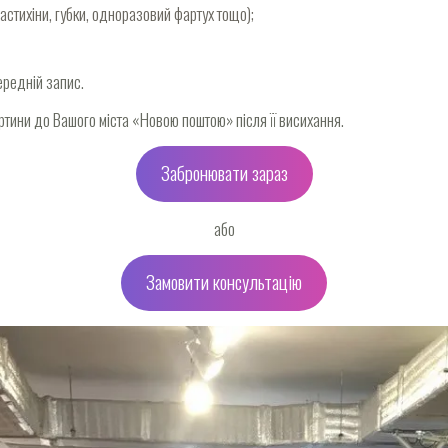
мастихіни, губки, одноразовий фартух тощо);
ередній запис.
ртини до Вашого міста «Новою поштою» після її висихання.
Забронювати зараз
або
Замовити консультацію