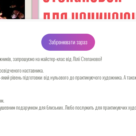
Забронювати зараз
жників, запрошуємо на майстер-клас від Лілії Степанової!
освідченого наставника.
ий рівень підготовки: від нульового до практикуючого художника. А також н
ом.
 душевним подарунком для близьких. Любо послужить для практикуючих худ