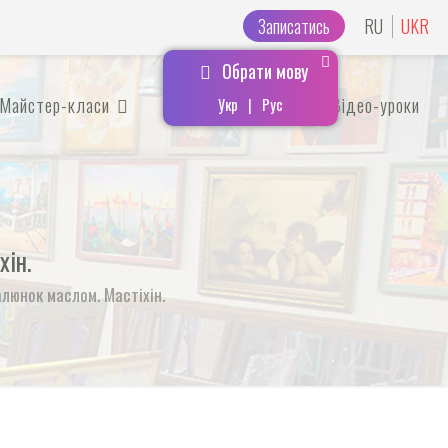
Записатись
RU
UKR
Обрати мову
Майстер-класи
Авторська галерея
Відео-уроки
Укр
|
Рус
хін.
люнок маслом. Мастіхін.