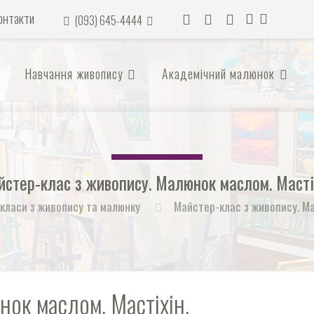
онтакти
(093) 645-4444
(096) 7-4444-70
(066) 5-7777-53
Навчання живопису
Академічний малюнок
стер-клас з живопису. Малюнок маслом. Масті
класи з живопису та малюнку
Майстер-клас з живопису. Ма
нок маслом. Мастіхін.